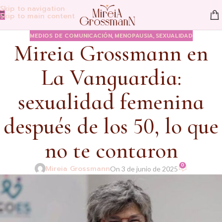
Skip to navigation
Skip to main content
MEDIOS DE COMUNICACIÓN
MENOPAUSIA
SEXUALIDAD
,
,
Mireia Grossmann en
La Vanguardia:
sexualidad femenina
después de los 50, lo que
no te contaron
0
Mireia Grossmann
On 3 de junio de 2025